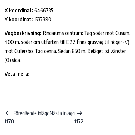
X koordinat:
6466735
Y koordinat:
1537380
Vägbeskrivning:
Ringarums centrum: Tag söder mot Gusum.
400 m. söder om utfarten till E 22 finns grusväg till höger (V)
mot Gullersbo. Tag denna. Sedan 850 m. Beläget på vänster
(Ö) sida.
Veta mera:
Inläggsnavigering
Föregående inlägg
Nästa inlägg
1170
1172