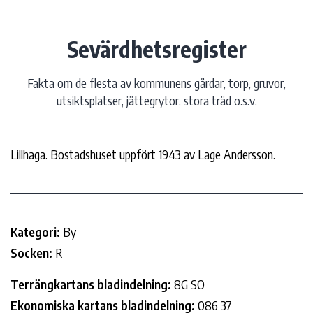
Hoppa
till
Sevärdhetsregister
innehåll
Fakta om de flesta av kommunens gårdar, torp, gruvor,
utsiktsplatser, jättegrytor, stora träd o.s.v.
Lillhaga. Bostadshuset uppfört 1943 av Lage Andersson.
Kategori:
By
Socken:
R
Terrängkartans bladindelning:
8G SO
Ekonomiska kartans bladindelning:
086 37