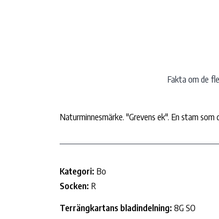
Hoppa
till
innehåll
Fakta om de fles
Naturminnesmärke. "Grevens ek". En stam som de
Kategori:
Bo
Socken:
R
Terrängkartans bladindelning:
8G SO