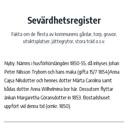
Hoppa
till
Sevärdhetsregister
innehåll
Fakta om de flesta av kommunens gårdar, torp, gruvor,
utsiktsplatser, jättegrytor, stora träd o.s.v.
Nyby. Nämns i husförhörslängden 1850-55, då inhyses Johan
Peter Nilsson Trybom och hans maka (gifta 15/7 1854)Anna
Cajsa Nilsdotter och hennes dotter Märta Carolina samt
bådas dotter Anna Wilhelmina bor här. Dessutom flyttar
änkan Margaretha Göransdotter in 1853. Bostadshuset
uppfört vid denna tid (omkr. 1850).