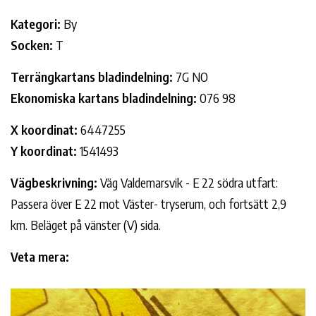
Kategori:
By
Socken:
T
Terrängkartans bladindelning:
7G NO
Ekonomiska kartans bladindelning:
076 98
X koordinat:
6447255
Y koordinat:
1541493
Vägbeskrivning:
Väg Valdemarsvik - E 22 södra utfart:
Passera över E 22 mot Väster- tryserum, och fortsätt 2,9
km. Beläget på vänster (V) sida.
Veta mera: