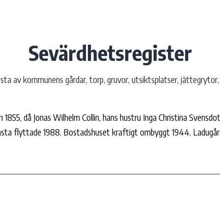
Sevärdhetsregister
ta av kommunens gårdar, torp, gruvor, utsiktsplatser, jättegrytor, 
n 1855, då Jonas Wilhelm Collin, hans hustru Inga Christina Svensdo
ofasta flyttade 1988. Bostadshuset kraftigt ombyggt 1944. Ladugå