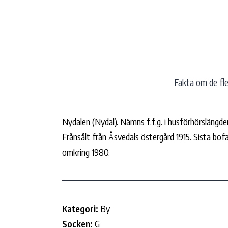
Hoppa
till
innehåll
Fakta om de fles
Nydalen (Nydal). Nämns f.f.g. i husförhörslängde
Frånsålt från Åsvedals östergård 1915. Sista b
omkring 1980.
Kategori:
By
Socken:
G