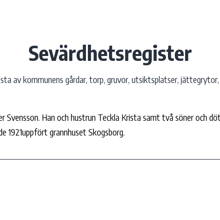
Sevärdhetsregister
ta av kommunens gårdar, torp, gruvor, utsiktsplatser, jättegrytor, 
er Svensson. Han och hustrun Teckla Krista samt två söner och dö
hade 1921uppfört grannhuset Skogsborg.