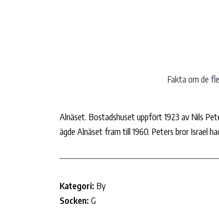
Hoppa
till
innehåll
Fakta om de fles
Alnäset. Bostadshuset uppfört 1923 av Nils Pet
ägde Alnäset fram till 1960. Peters bror Israel 
Kategori:
By
Socken:
G