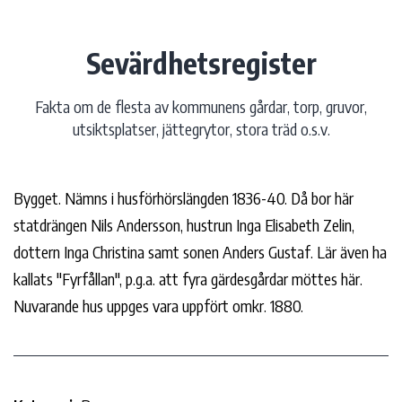
Hoppa
till
Sevärdhetsregister
innehåll
Fakta om de flesta av kommunens gårdar, torp, gruvor,
utsiktsplatser, jättegrytor, stora träd o.s.v.
Bygget. Nämns i husförhörslängden 1836-40. Då bor här
statdrängen Nils Andersson, hustrun Inga Elisabeth Zelin,
dottern Inga Christina samt sonen Anders Gustaf. Lär även ha
kallats "Fyrfållan", p.g.a. att fyra gärdesgårdar möttes här.
Nuvarande hus uppges vara uppfört omkr. 1880.