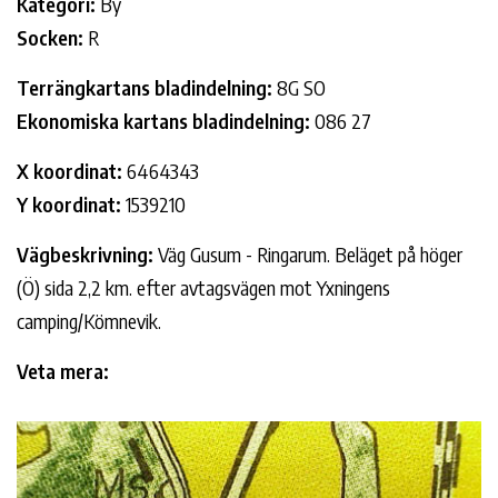
Kategori:
By
Socken:
R
Terrängkartans bladindelning:
8G SO
Ekonomiska kartans bladindelning:
086 27
X koordinat:
6464343
Y koordinat:
1539210
Vägbeskrivning:
Väg Gusum - Ringarum. Beläget på höger
(Ö) sida 2,2 km. efter avtagsvägen mot Yxningens
camping/Kömnevik.
Veta mera: