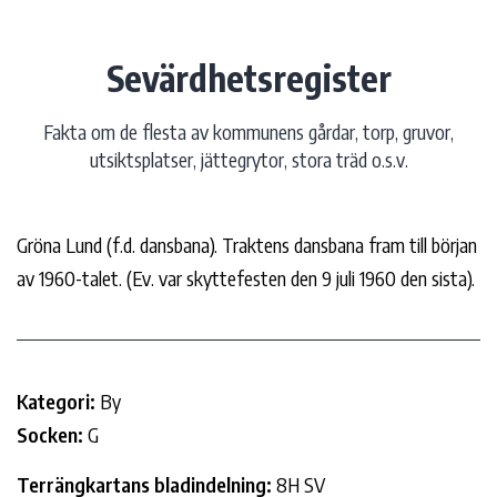
Hoppa
till
Sevärdhetsregister
innehåll
Fakta om de flesta av kommunens gårdar, torp, gruvor,
utsiktsplatser, jättegrytor, stora träd o.s.v.
Gröna Lund (f.d. dansbana). Traktens dansbana fram till början
av 1960-talet. (Ev. var skyttefesten den 9 juli 1960 den sista).
Kategori:
By
Socken:
G
Terrängkartans bladindelning:
8H SV