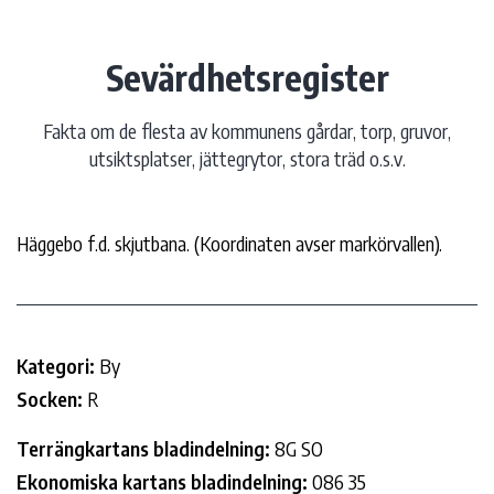
Hoppa
till
Sevärdhetsregister
innehåll
Fakta om de flesta av kommunens gårdar, torp, gruvor,
utsiktsplatser, jättegrytor, stora träd o.s.v.
Häggebo f.d. skjutbana. (Koordinaten avser markörvallen).
Kategori:
By
Socken:
R
Terrängkartans bladindelning:
8G SO
Ekonomiska kartans bladindelning:
086 35